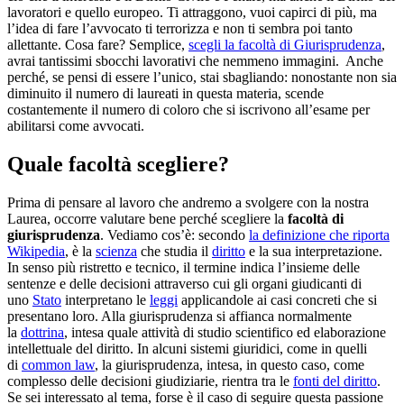
lavoratori e quello europeo. Ti attraggono, vuoi capirci di più, ma
l’idea di fare l’avvocato ti terrorizza e non ti sembra poi tanto
allettante. Cosa fare? Semplice,
scegli la facoltà di Giurisprudenza
,
avrai tantissimi sbocchi lavorativi che nemmeno immagini. Anche
perché, se pensi di essere l’unico, stai sbagliando: nonostante non sia
diminuito il numero di laureati in questa materia, scende
costantemente il numero di coloro che si iscrivono all’esame per
abilitarsi come avvocati.
Quale facoltà scegliere?
Prima di pensare al lavoro che andremo a svolgere con la nostra
Laurea, occorre valutare bene perché scegliere la
facoltà di
giurisprudenza
. Vediamo cos’è: secondo
la definizione che riporta
Wikipedia
, è la
scienza
che studia il
diritto
e la sua interpretazione.
In senso più ristretto e tecnico, il termine indica l’insieme delle
sentenze e delle decisioni attraverso cui gli organi giudicanti di
uno
Stato
interpretano le
leggi
applicandole ai casi concreti che si
presentano loro. Alla giurisprudenza si affianca normalmente
la
dottrina
, intesa quale attività di studio scientifico ed elaborazione
intellettuale del diritto. In alcuni sistemi giuridici, come in quelli
di
common law
, la giurisprudenza, intesa, in questo caso, come
complesso delle decisioni giudiziarie, rientra tra le
fonti del diritto
.
Se sei interessato al tema, forse è il caso di seguire questa passione