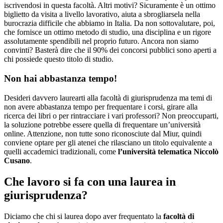
iscrivendosi in questa facoltà. Altri motivi? Sicuramente è un ottimo
biglietto da visita a livello lavorativo, aiuta a sbrogliarsela nella
burocrazia difficile che abbiamo in Italia. Da non sottovalutare, poi,
che fornisce un ottimo metodo di studio, una disciplina e un rigore
assolutamente spendibili nel proprio futuro. Ancora non siamo
convinti? Basterà dire che il 90% dei concorsi pubblici sono aperti a
chi possiede questo titolo di studio.
Non hai abbastanza tempo!
Desideri davvero laurearti alla facoltà di giurisprudenza ma temi di
non avere abbastanza tempo per frequentare i corsi, girare alla
ricerca dei libri o per rintracciare i vari professori? Non preoccuparti,
la soluzione potrebbe essere quella di frequentare un’università
online. Attenzione, non tutte sono riconosciute dal Miur, quindi
conviene optare per gli atenei che rilasciano un titolo equivalente a
quelli accademici tradizionali, come
l’università telematica Niccolò
Cusano
.
Che lavoro si fa con una laurea in
giurisprudenza?
Diciamo che chi si laurea dopo aver frequentato la
facoltà di