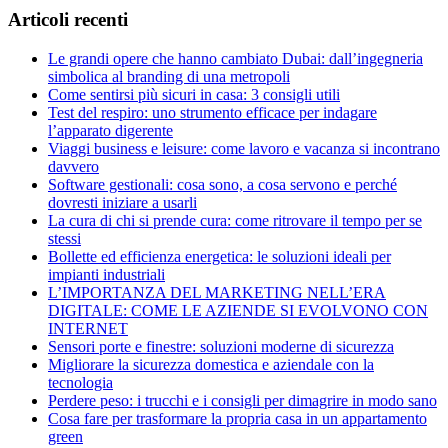
Articoli recenti
Le grandi opere che hanno cambiato Dubai: dall’ingegneria
simbolica al branding di una metropoli
Come sentirsi più sicuri in casa: 3 consigli utili
Test del respiro: uno strumento efficace per indagare
l’apparato digerente
Viaggi business e leisure: come lavoro e vacanza si incontrano
davvero
Software gestionali: cosa sono, a cosa servono e perché
dovresti iniziare a usarli
La cura di chi si prende cura: come ritrovare il tempo per se
stessi
Bollette ed efficienza energetica: le soluzioni ideali per
impianti industriali
L’IMPORTANZA DEL MARKETING NELL’ERA
DIGITALE: COME LE AZIENDE SI EVOLVONO CON
INTERNET
Sensori porte e finestre: soluzioni moderne di sicurezza
Migliorare la sicurezza domestica e aziendale con la
tecnologia
Perdere peso: i trucchi e i consigli per dimagrire in modo sano
Cosa fare per trasformare la propria casa in un appartamento
green