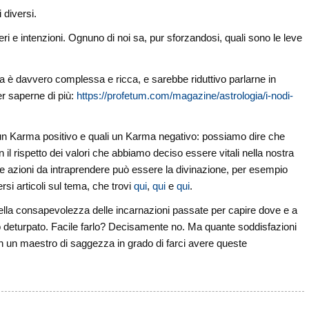
 diversi.
ieri e intenzioni. Ognuno di noi sa, pur sforzandosi, quali sono le leve
ina è davvero complessa e ricca, e sarebbe riduttivo parlarne in
er saperne di più:
https://profetum.com/magazine/astrologia/i-nodi-
 un Karma positivo e quali un Karma negativo: possiamo dire che
 il rispetto dei valori che abbiamo deciso essere vitali nella nostra
elle azioni da intraprendere può essere la divinazione, per esempio
si articoli sul tema, che trovi
qui
,
qui
e
qui
.
ella consapevolezza delle incarnazioni passate per capire dove e a
 o deturpato. Facile farlo? Decisamente no. Ma quante soddisfazioni
on un maestro di saggezza in grado di farci avere queste