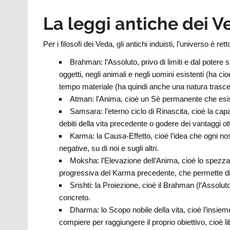
La leggi antiche dei V
Per i filosofi dei Veda, gli antichi induisti, l’universo è re
Brahman: l’Assoluto, privo di limiti e dal potere s
oggetti, negli animali e negli uomini esistenti (ha ci
tempo materiale (ha quindi anche una natura trasc
Atman: l’Anima, cioè un Sè permanente che esist
Samsara: l’eterno ciclo di Rinascita, cioè la capa
debiti della vita precedente o godere dei vantaggi o
Karma: la Causa-Effetto, cioè l’idea che ogni n
negative, su di noi e sugli altri.
Moksha: l’Elevazione dell’Anima, cioè lo spezzarsi 
progressiva del Karma precedente, che permette di a
Srishti: la Proiezione, cioè il Brahman (l’Assolu
concreto.
Dharma: lo Scopo nobile della vita, cioè l’insieme
compiere per raggiungere il proprio obiettivo, cioè li