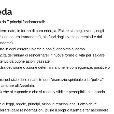
eda
tto da 7 principi fondamentali:
terminato, in forma di pura energia. Esiste sia negli eventi, negli
oè una natura immanente), sia fuori dagli eventi percepibili e dal
endente).
e in ogni essere vivente e non è vincolato al corpo.
cità dell’anima di reincarnarsi in nuove forme di vita per saldare i
ttenuti da buone azioni passate.
ostra decisione o azione determini anche le conseguenze, positive o
del ciclo delle rinascite con l’esercizio spirituale e la “pulizia”
rrivare all’Assoluto.
to) che si espande e che si rende visibile e percepibile nel mondo
 di leggi, regole, principi, azioni e reazioni che l’uomo deve
berarsi dalle reincarnazioni, pulire il proprio Karma e far ascendere