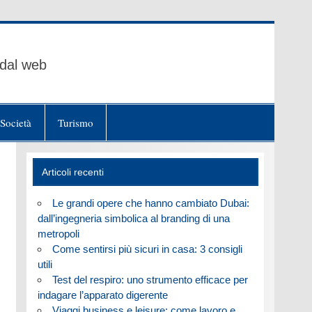
 dal web
Società
Turismo
Articoli recenti
Le grandi opere che hanno cambiato Dubai:
dall’ingegneria simbolica al branding di una
metropoli
Come sentirsi più sicuri in casa: 3 consigli
utili
Test del respiro: uno strumento efficace per
indagare l’apparato digerente
Viaggi business e leisure: come lavoro e