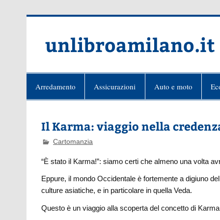
Skip
to
content
unlibroamilano.it
Arredamento
Assicurazioni
Auto e moto
Ec
Il Karma: viaggio nella credenz
Cartomanzia
“È stato il Karma!”: siamo certi che almeno una volta avr
Eppure, il mondo Occidentale è fortemente a digiuno del
culture asiatiche, e in particolare in quella Veda.
Questo è un viaggio alla scoperta del concetto di Karma