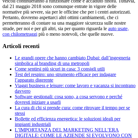
veicoli continueranno a funzionare come è accaduto finora. Tuttavia,
dal 21 maggio 2018 sono comunque entrate in vigore delle
normative più severe, sia per le officine che per i centri autorizzati.
Pertanto, dovremo aspettarci altri ottimi cambiamenti, che ci
permetteranno di contare su una maggiore sicurezza sulle nostre
strade, per noi e per gli altri, sia per quanto riguarda le
auto usate,
con chilometraggi
più o meno notevoli, che quelle nuove.
Articoli recenti
Le grandi opere che hanno cambiato Dubai: dall’ingegneria
simbolica al branding di una metropoli
Come sentirsi più sicuri in casa: 3 consigli utili
Test del respiro: uno strumento efficace per indagare
l’apparato digerente
Viaggi business e leisure: come lavoro e vacanza si incontrano
davvero
Software gestionali: cosa sono, a cosa servono e perché
dovresti iniziare a usarli
La cura di chi si prende cura: come ritrovare il tempo per se
stessi
Bollette ed efficienza energetica: le soluzioni ideali per
impianti industriali
L’IMPORTANZA DEL MARKETING NELL’ERA
DIGITALE: COME LE AZIENDE SI EVOLVONO CON