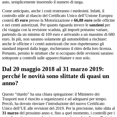
auto, semplicemente inserendo il numero di targa.
Come anticipato, anche i costi resteranno i medesimi. Infatti, il
controllo utile al rilascio del Certificato Unico dell’Unione Europea
costerà
45 euro
presso la Motorizzazione e
66,88 euro
nelle officine
e nei centri autorizzati. Per quanto riguarda invece le
sanzioni
per
chi viaggia con la revisione scaduta, gli importi potranno variare,
partendo da un minimo di 169 euro e arrivando a un massimo di 680
euro. In più, non saranno solamente gli automobilisti a rischiare:
anche le officine e i centri autorizzati che non rispetteranno gli
standard imposti dalla legge, rischieranno il ritiro della loro licenza.
Pertanto, persino le strutture che si occupano delle revisioni saranno
sottoposte a controlli sulle apparecchiature e non solo.
Dal 20 maggio 2018 al 31 marzo 2019:
perché le novità sono slittate di quasi un
anno?
Questo “ritardo” ha una chiara spiegazione: il Ministero dei
Trasporti non è riuscito a organizzarsi e ad adeguarsi per tempo.
Perciò, ha dovuto rinviare l’introduzione del nuovo Certificato
Unico dell’UE alle revisioni del 2019. Per la precisione, tutto slitta al
31 marzo
del prossimo anno e, fino a quel momento, i controlli per i