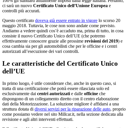
100% gli standard attualmente imposti dalla legge italiana. Pertanto,
ci sarà un nuovo
Certificato Unico dell’Unione Europea
e
controlli più accurati.
Questo certificato
doveva già essere entrato in vigore
lo scorso 20
maggio 2018. Tuttavia, le cose non sono andate come previsto.
Andiamo a vedere quindi cos’è accaduto ma, prima di tutto, in cosa
consiste il nuovo Certificato Unico dell’UE (che potremo
effettivamente conoscere grazie alle prossime
revisioni del 2019
) e
cosa cambia sia per gli automobilisti che per le officine e i centri
autorizzati all’esecuzione dei vari controlli.
Le caratteristiche del Certificato Unico
dell’UE
In primo luogo, è utile considerare che, anche in questo caso, si
tratta di una certificazione che potrà essere rilasciata solo ed
esclusivamente dai
centri autorizzati
e dalle
officine
che
dispongono di un collegamento diretto con il centro elaborazione
dati della Motorizzazione. La soluzione migliore è affidarsi a una
struttura dotata di
diversi servizi per la riparazione delle auto
, proprio
come possiamo vedere nel sito Millcar.it, nella sezione dedicata alla
revisione e agli altri interventi effettuati.