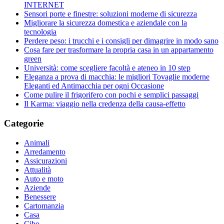
INTERNET
Sensori porte e finestre: soluzioni moderne di sicurezza
Migliorare la sicurezza domestica e aziendale con la
tecnologia
Perdere peso: i trucchi e i consigli per dimagrire in modo sano
Cosa fare per trasformare la propria casa in un appartamento
green
Università: come scegliere facoltà e ateneo in 10 step
Eleganza a prova di macchia: le migliori Tovaglie moderne
Eleganti ed Antimacchia per ogni Occasione
Come pulire il frigorifero con pochi e semplici passaggi
Il Karma: viaggio nella credenza della causa-effetto
Categorie
Animali
Arredamento
Assicurazioni
Attualità
Auto e moto
Aziende
Benessere
Cartomanzia
Casa
Cibo