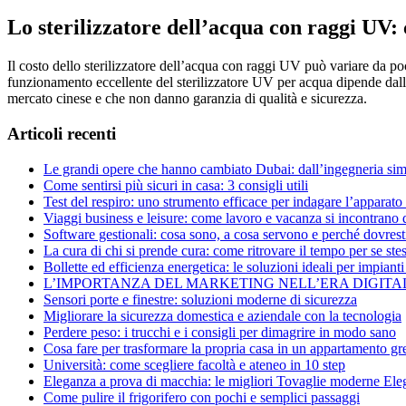
Lo sterilizzatore dell’acqua con raggi UV: 
Il costo dello sterilizzatore dell’acqua con raggi UV può variare da po
funzionamento eccellente del sterilizzatore UV per acqua dipende dalla
mercato cinese e che non danno garanzia di qualità e sicurezza.
Articoli recenti
Le grandi opere che hanno cambiato Dubai: dall’ingegneria sim
Come sentirsi più sicuri in casa: 3 consigli utili
Test del respiro: uno strumento efficace per indagare l’apparato
Viaggi business e leisure: come lavoro e vacanza si incontrano
Software gestionali: cosa sono, a cosa servono e perché dovresti 
La cura di chi si prende cura: come ritrovare il tempo per se stes
Bollette ed efficienza energetica: le soluzioni ideali per impianti 
L’IMPORTANZA DEL MARKETING NELL’ERA DIGITA
Sensori porte e finestre: soluzioni moderne di sicurezza
Migliorare la sicurezza domestica e aziendale con la tecnologia
Perdere peso: i trucchi e i consigli per dimagrire in modo sano
Cosa fare per trasformare la propria casa in un appartamento gr
Università: come scegliere facoltà e ateneo in 10 step
Eleganza a prova di macchia: le migliori Tovaglie moderne Ele
Come pulire il frigorifero con pochi e semplici passaggi