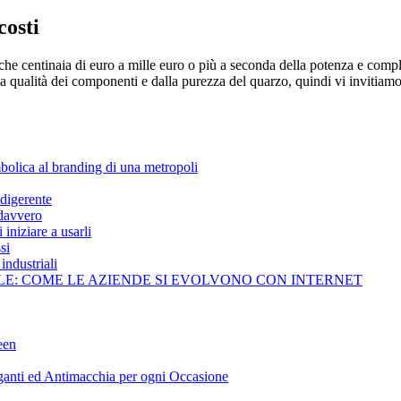
costi
che centinaia di euro a mille euro o più a seconda della potenza e compl
 qualità dei componenti e dalla purezza del quarzo, quindi vi invitiamo
bolica al branding di una metropoli
 digerente
 davvero
iniziare a usarli
si
industriali
LE: COME LE AZIENDE SI EVOLVONO CON INTERNET
een
ganti ed Antimacchia per ogni Occasione