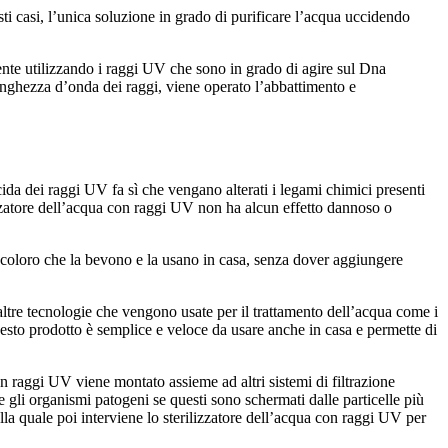
sti casi, l’unica soluzione in grado di purificare l’acqua uccidendo
ente utilizzando i raggi UV che sono in grado di agire sul Dna
unghezza d’onda dei raggi, viene operato l’abbattimento e
ida dei raggi UV fa sì che vengano alterati i legami chimici presenti
ilizzatore dell’acqua con raggi UV non ha alcun effetto dannoso o
 coloro che la bevono e la usano in casa, senza dover aggiungere
altre tecnologie che vengono usate per il trattamento dell’acqua come i
questo prodotto è semplice e veloce da usare anche in casa e permette di
on raggi UV viene montato assieme ad altri sistemi di filtrazione
e gli organismi patogeni se questi sono schermati dalle particelle più
ulla quale poi interviene lo sterilizzatore dell’acqua con raggi UV per