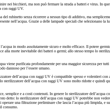
inire nei bicchieri, ma non può fermare la strada a batteri e virus. In que
qua con raggi UV.
ua del rubinetto senza ricorrere a nessun tipo di additivo, ma semplicem
esente nell’acqua. Grazie a delle lampade speciali che selezionano la l
 l’acqua in modo assolutamente sicuro e molto efficace. Il potere germic
uce alla morte inevitabile dei batteri o germi; allo stesso tempo lo ster
cqua viene purificata profondamente per una maggior sicurezza per tutti
modo dannoso per l’essere umano.
lizzatore dell’acqua con raggi UV è compatibile spesso e volentieri con 
dello sterilizzatore dell’acqua con raggi UV sono molto ridotte e quindi 
e, semplice e a costi contenuti. In genere lo sterilizzatore dell’acqua c
resto detto: lo sterilizzatore dell’acqua con raggi UV potrebbe non veder
 di operare una filtrazione preliminare che lascia l’acqua più limpida, e s
 il consumo.