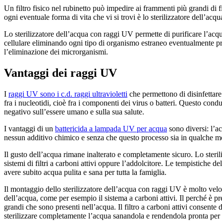
Un filtro fisico nel rubinetto può impedire ai frammenti più grandi di f
ogni eventuale forma di vita che vi si trovi è lo sterilizzatore dell’ac
Lo sterilizzatore dell’acqua con raggi UV permette di purificare l’acq
cellulare eliminando ogni tipo di organismo estraneo eventualmente pr
l’eliminazione dei microrganismi.
Vantaggi dei raggi UV
I
raggi UV sono i c.d. raggi ultravioletti
che permettono di disinfettare
fra i nucleotidi, cioè fra i componenti dei virus o batteri. Questo cond
negativo sull’essere umano e sulla sua salute.
I vantaggi di un
battericida a lampada UV per acqua
sono diversi: l’a
nessun additivo chimico e senza che questo processo sia in qualche 
Il gusto dell’acqua rimane inalterato e completamente sicuro. Lo steri
sistemi di filtri a carboni attivi oppure l’addolcitore. Le tempistiche 
avere subito acqua pulita e sana per tutta la famiglia.
Il montaggio dello sterilizzatore dell’acqua con raggi UV è molto veloc
dell’acqua, come per esempio il sistema a carboni attivi. Il perché è p
grandi che sono presenti nell’acqua. Il filtro a carboni attivi consente
sterilizzare completamente l’acqua sanandola e rendendola pronta per