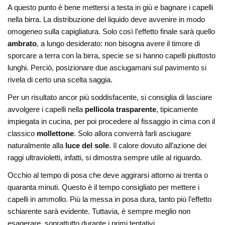
A questo punto è bene mettersi a testa in giù e bagnare i capelli
nella birra. La distribuzione del liquido deve avvenire in modo
omogeneo sulla capigliatura. Solo così l’effetto finale sarà quello
ambrato
, a lungo desiderato: non bisogna avere il timore di
sporcare a terra con la birra, specie se si hanno capelli piuttosto
lunghi. Perciò, posizionare due asciugamani sul pavimento si
rivela di certo una scelta saggia.
Per un risultato ancor più soddisfacente, si consiglia di lasciare
avvolgere i capelli nella
pellicola trasparente
, tipicamente
impiegata in cucina, per poi procedere al fissaggio in cima con il
classico
mollettone
. Solo allora converrà farli asciugare
naturalmente alla
luce del sole
. Il calore dovuto all’azione dei
raggi ultravioletti, infatti, si dimostra sempre utile al riguardo.
Occhio al tempo di posa che deve aggirarsi attorno ai trenta o
quaranta minuti. Questo è il tempo consigliato per mettere i
capelli in ammollo. Più la messa in posa dura, tanto più l’effetto
schiarente sarà evidente. Tuttavia, è sempre meglio non
esagerare, soprattutto durante i primi tentativi.