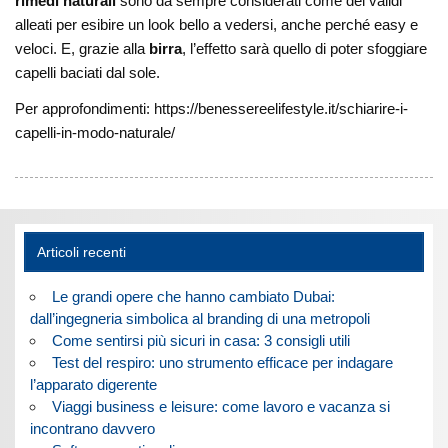
rimedi naturali
sono da sempre considerati come dei validi
alleati per esibire un look bello a vedersi, anche perché easy e
veloci. E, grazie alla
birra
, l’effetto sarà quello di poter sfoggiare
capelli baciati dal sole.
Per approfondimenti: https://benessereelifestyle.it/schiarire-i-
capelli-in-modo-naturale/
Articoli recenti
Le grandi opere che hanno cambiato Dubai:
dall’ingegneria simbolica al branding di una metropoli
Come sentirsi più sicuri in casa: 3 consigli utili
Test del respiro: uno strumento efficace per indagare
l’apparato digerente
Viaggi business e leisure: come lavoro e vacanza si
incontrano davvero