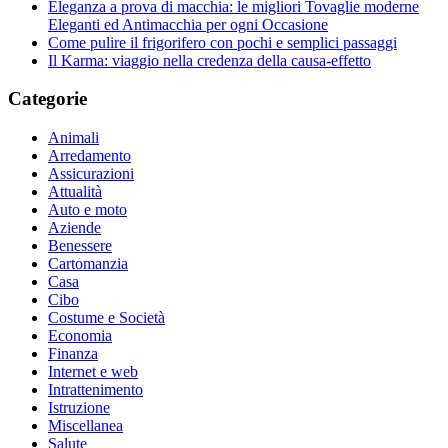
Eleganza a prova di macchia: le migliori Tovaglie moderne
Eleganti ed Antimacchia per ogni Occasione
Come pulire il frigorifero con pochi e semplici passaggi
Il Karma: viaggio nella credenza della causa-effetto
Categorie
Animali
Arredamento
Assicurazioni
Attualità
Auto e moto
Aziende
Benessere
Cartomanzia
Casa
Cibo
Costume e Società
Economia
Finanza
Internet e web
Intrattenimento
Istruzione
Miscellanea
Salute