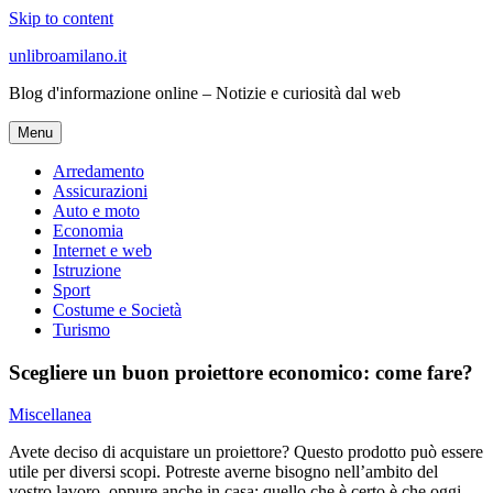
Skip to content
unlibroamilano.it
Blog d'informazione online – Notizie e curiosità dal web
Menu
Arredamento
Assicurazioni
Auto e moto
Economia
Internet e web
Istruzione
Sport
Costume e Società
Turismo
Scegliere un buon proiettore economico: come fare?
Miscellanea
Avete deciso di acquistare un proiettore? Questo prodotto può essere
utile per diversi scopi. Potreste averne bisogno nell’ambito del
vostro lavoro, oppure anche in casa: quello che è certo è che oggi