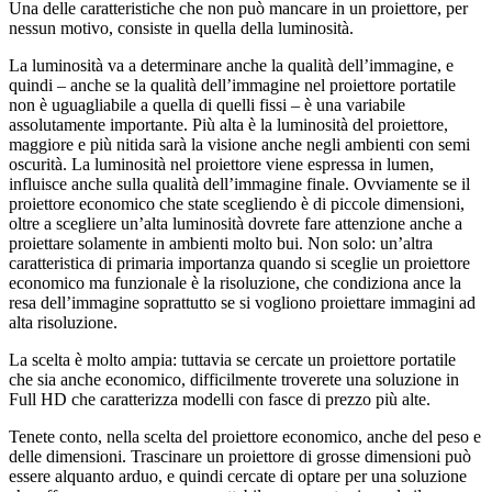
Una delle caratteristiche che non può mancare in un proiettore, per
nessun motivo, consiste in quella della luminosità.
La luminosità va a determinare anche la qualità dell’immagine, e
quindi – anche se la qualità dell’immagine nel proiettore portatile
non è uguagliabile a quella di quelli fissi – è una variabile
assolutamente importante. Più alta è la luminosità del proiettore,
maggiore e più nitida sarà la visione anche negli ambienti con semi
oscurità. La luminosità nel proiettore viene espressa in lumen,
influisce anche sulla qualità dell’immagine finale. Ovviamente se il
proiettore economico che state scegliendo è di piccole dimensioni,
oltre a scegliere un’alta luminosità dovrete fare attenzione anche a
proiettare solamente in ambienti molto bui. Non solo: un’altra
caratteristica di primaria importanza quando si sceglie un proiettore
economico ma funzionale è la risoluzione, che condiziona ance la
resa dell’immagine soprattutto se si vogliono proiettare immagini ad
alta risoluzione.
La scelta è molto ampia: tuttavia se cercate un proiettore portatile
che sia anche economico, difficilmente troverete una soluzione in
Full HD che caratterizza modelli con fasce di prezzo più alte.
Tenete conto, nella scelta del proiettore economico, anche del peso e
delle dimensioni. Trascinare un proiettore di grosse dimensioni può
essere alquanto arduo, e quindi cercate di optare per una soluzione