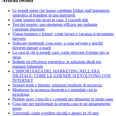
Articoli recenti
Le grandi opere che hanno cambiato Dubai: dall’ingegneria
simbolica al branding di una metropoli
Come sentirsi più sicuri in casa: 3 consigli utili
Test del respiro: uno strumento efficace per indagare
l’apparato digerente
Viaggi business e leisure: come lavoro e vacanza si incontrano
davvero
Software gestionali: cosa sono, a cosa servono e perché
dovresti iniziare a usarli
La cura di chi si prende cura: come ritrovare il tempo per se
stessi
Bollette ed efficienza energetica: le soluzioni ideali per
impianti industriali
L’IMPORTANZA DEL MARKETING NELL’ERA
DIGITALE: COME LE AZIENDE SI EVOLVONO CON
INTERNET
Sensori porte e finestre: soluzioni moderne di sicurezza
Migliorare la sicurezza domestica e aziendale con la
tecnologia
Perdere peso: i trucchi e i consigli per dimagrire in modo sano
Cosa fare per trasformare la propria casa in un appartamento
green
Università: come scegliere facoltà e ateneo in 10 step