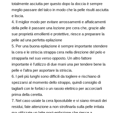
totalmente asciutta per questo dopo la doccia è sempre
meglio passare del talco in modo che la pelle risulti asciutta
e liscia.
Il miglior modo per evitare arrossamenti e affaticamenti
della pelle è passare una lozione pre cera che, grazie alle
sue proprietà emollienti e protettive, riesce a preparare la
pelle ad una perfetta epilazione
Per una buona epilazione è sempre importante stendere
la cera e le striscia strappa cera nella direzione del pelo e
strapparla nel suo verso opposto. Un altro fattore
importante è l’utilizzo di due mani una per tendere bene la
pelle e l’altra per asportare la striscia.
I peli più lunghi sono difficili da togliere e rischiano di
spezzarsi al momento dello strappo, quindi consiglio di
tagliarli con le forbici o un rasoio elettrico per accorciarli
prima della ceretta.
Nel caso usiate la cera liposolubile e vi siano rimasti dei
residui, fate attenzione a non strofinarla sulla pelle irritata
ma utilizzate un latte post-epilazione che riesce a