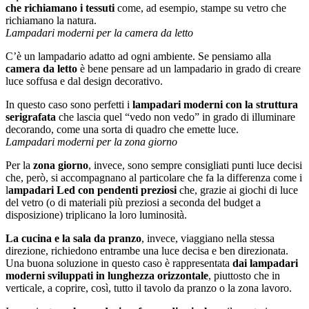
che richiamano i tessuti
come, ad esempio, stampe su vetro che
richiamano la natura.
Lampadari moderni per la camera da letto
C’è un lampadario adatto ad ogni ambiente. Se pensiamo alla
camera da letto
è bene pensare ad un lampadario in grado di creare
luce soffusa e dal design decorativo.
In questo caso sono perfetti i
lampadari moderni con la struttura
serigrafata
che lascia quel “vedo non vedo” in grado di illuminare
decorando, come una sorta di quadro che emette luce.
Lampadari moderni per la zona giorno
Per la
zona giorno
, invece, sono sempre consigliati punti luce decisi
che, però, si accompagnano al particolare che fa la differenza come i
l
ampadari Led con pendenti preziosi
che, grazie ai giochi di luce
del vetro (o di materiali più preziosi a seconda del budget a
disposizione) triplicano la loro luminosità.
La cucina e la sala da pranzo
, invece, viaggiano nella stessa
direzione, richiedono entrambe una luce decisa e ben direzionata.
Una buona soluzione in questo caso è rappresentata
dai lampadari
moderni sviluppati in lunghezza orizzontale
, piuttosto che in
verticale, a coprire, così, tutto il tavolo da pranzo o la zona lavoro.