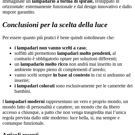
Immaginate un
lampadario a forma di spirale,
sviluppato in
orizzontale: estremamente funzionale e dal design innovativo e dallo
stupore garantito.
Conclusioni per la scelta della luce
Per essere quanto più pratici è bene quindi sottolineare che:
i lampadari non vanno scelti a caso
;
soffitti alti permettono
lampadari molto pendenti,
al
contrario è obbligatorio optare per soluzioni differenti;
un
lampadario molto ricco
non andrà mai inserito in un
ambiente troppo pieno di complementi d’arredo;
vanno scelti sempre
in base al contesto
in cui si andranno ad
inserire;
i lampadari colorati
sono esclusivamente per le camerette dei
bambini.
I
lampadari moderni
rappresentano un vero e proprio mondo, un
mondo fatto di personalità e carattere, un mondo che da libero
accesso a chiunque, a patto che non venga trasgredita mai l’unica
regola prevista dallo stile moderno: luce bella, si, ma sempre e
comunque funzionale.
Articoli recenti