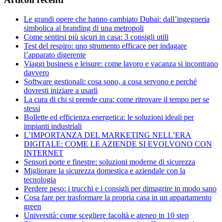
Le grandi opere che hanno cambiato Dubai: dall’ingegneria
simbolica al branding di una metropoli
Come sentirsi più sicuri in casa: 3 consigli utili
Test del respiro: uno strumento efficace per indagare
l’apparato digerente
Viaggi business e leisure: come lavoro e vacanza si incontrano
davvero
Software gestionali: cosa sono, a cosa servono e perché
dovresti iniziare a usarli
La cura di chi si prende cura: come ritrovare il tempo per se
stessi
Bollette ed efficienza energetica: le soluzioni ideali per
impianti industriali
L’IMPORTANZA DEL MARKETING NELL’ERA
DIGITALE: COME LE AZIENDE SI EVOLVONO CON
INTERNET
Sensori porte e finestre: soluzioni moderne di sicurezza
Migliorare la sicurezza domestica e aziendale con la
tecnologia
Perdere peso: i trucchi e i consigli per dimagrire in modo sano
Cosa fare per trasformare la propria casa in un appartamento
green
Università: come scegliere facoltà e ateneo in 10 step