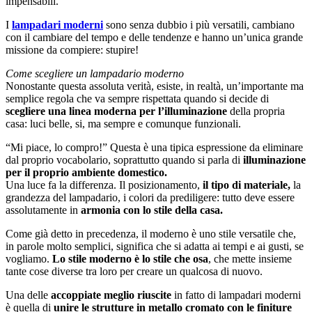
impensabili.
I
lampadari moderni
sono senza dubbio i più versatili, cambiano
con il cambiare del tempo e delle tendenze e hanno un’unica grande
missione da compiere: stupire!
Come scegliere un lampadario moderno
Nonostante questa assoluta verità, esiste, in realtà, un’importante ma
semplice regola che va sempre rispettata quando si decide di
scegliere una linea moderna per l’illuminazione
della propria
casa: luci belle, si, ma sempre e comunque funzionali.
“Mi piace, lo compro!” Questa è una tipica espressione da eliminare
dal proprio vocabolario, soprattutto quando si parla di
illuminazione
per il proprio ambiente domestico.
Una luce fa la differenza. Il posizionamento,
il tipo di materiale,
la
grandezza del lampadario, i colori da prediligere: tutto deve essere
assolutamente in
armonia con lo stile della casa.
Come già detto in precedenza, il moderno è uno stile versatile che,
in parole molto semplici, significa che si adatta ai tempi e ai gusti, se
vogliamo.
Lo stile moderno è lo stile che osa
, che mette insieme
tante cose diverse tra loro per creare un qualcosa di nuovo.
Una delle
accoppiate meglio riuscite
in fatto di lampadari moderni
è quella di
unire le strutture in metallo cromato con le finiture