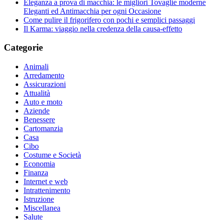
Eleganza a prova di macchia: le migliori Tovaglie moderne
Eleganti ed Antimacchia per ogni Occasione
Come pulire il frigorifero con pochi e semplici passaggi
Il Karma: viaggio nella credenza della causa-effetto
Categorie
Animali
Arredamento
Assicurazioni
Attualità
Auto e moto
Aziende
Benessere
Cartomanzia
Casa
Cibo
Costume e Società
Economia
Finanza
Internet e web
Intrattenimento
Istruzione
Miscellanea
Salute