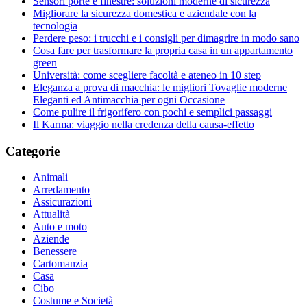
Sensori porte e finestre: soluzioni moderne di sicurezza
Migliorare la sicurezza domestica e aziendale con la
tecnologia
Perdere peso: i trucchi e i consigli per dimagrire in modo sano
Cosa fare per trasformare la propria casa in un appartamento
green
Università: come scegliere facoltà e ateneo in 10 step
Eleganza a prova di macchia: le migliori Tovaglie moderne
Eleganti ed Antimacchia per ogni Occasione
Come pulire il frigorifero con pochi e semplici passaggi
Il Karma: viaggio nella credenza della causa-effetto
Categorie
Animali
Arredamento
Assicurazioni
Attualità
Auto e moto
Aziende
Benessere
Cartomanzia
Casa
Cibo
Costume e Società