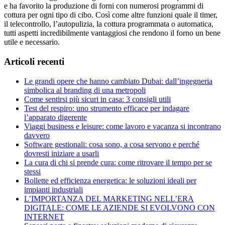
e ha favorito la produzione di forni con numerosi programmi di
cottura per ogni tipo di cibo. Così come altre funzioni quale il timer,
il telecontrollo, l’autopulizia, la cottura programmata o automatica,
tutti aspetti incredibilmente vantaggiosi che rendono il forno un bene
utile e necessario.
Articoli recenti
Le grandi opere che hanno cambiato Dubai: dall’ingegneria
simbolica al branding di una metropoli
Come sentirsi più sicuri in casa: 3 consigli utili
Test del respiro: uno strumento efficace per indagare
l’apparato digerente
Viaggi business e leisure: come lavoro e vacanza si incontrano
davvero
Software gestionali: cosa sono, a cosa servono e perché
dovresti iniziare a usarli
La cura di chi si prende cura: come ritrovare il tempo per se
stessi
Bollette ed efficienza energetica: le soluzioni ideali per
impianti industriali
L’IMPORTANZA DEL MARKETING NELL’ERA
DIGITALE: COME LE AZIENDE SI EVOLVONO CON
INTERNET