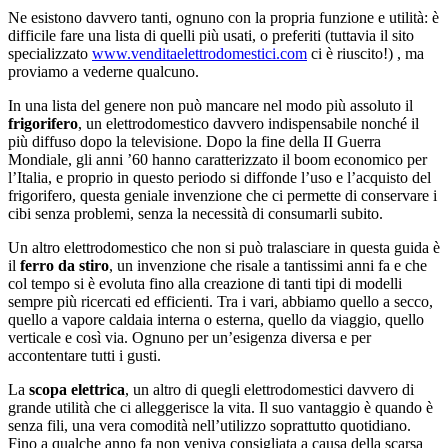
Ne esistono davvero tanti, ognuno con la propria funzione e utilità: è
difficile fare una lista di quelli più usati, o preferiti (tuttavia il sito
specializzato
www.venditaelettrodomestici.com
ci è riuscito!) , ma
proviamo a vederne qualcuno.
In una lista del genere non può mancare nel modo più assoluto il
frigorifero
, un elettrodomestico davvero indispensabile nonché il
più diffuso dopo la televisione. Dopo la fine della II Guerra
Mondiale, gli anni ’60 hanno caratterizzato il boom economico per
l’Italia, e proprio in questo periodo si diffonde l’uso e l’acquisto del
frigorifero, questa geniale invenzione che ci permette di conservare i
cibi senza problemi, senza la necessità di consumarli subito.
Un altro elettrodomestico che non si può tralasciare in questa guida è
il
ferro da stiro
, un invenzione che risale a tantissimi anni fa e che
col tempo si è evoluta fino alla creazione di tanti tipi di modelli
sempre più ricercati ed efficienti. Tra i vari, abbiamo quello a secco,
quello a vapore caldaia interna o esterna, quello da viaggio, quello
verticale e così via. Ognuno per un’esigenza diversa e per
accontentare tutti i gusti.
La
scopa elettrica
, un altro di quegli elettrodomestici davvero di
grande utilità che ci alleggerisce la vita. Il suo vantaggio è quando è
senza fili, una vera comodità nell’utilizzo soprattutto quotidiano.
Fino a qualche anno fa non veniva consigliata a causa della scarsa