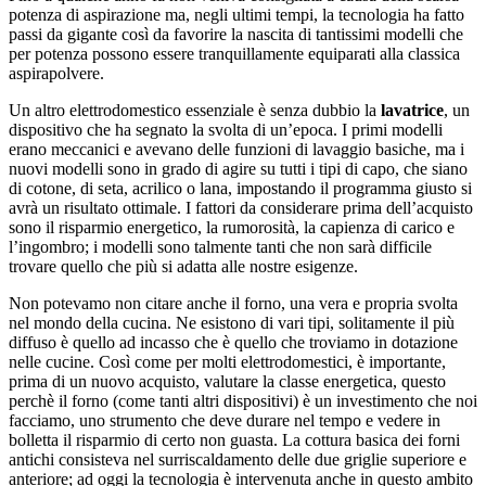
potenza di aspirazione ma, negli ultimi tempi, la tecnologia ha fatto
passi da gigante così da favorire la nascita di tantissimi modelli che
per potenza possono essere tranquillamente equiparati alla classica
aspirapolvere.
Un altro elettrodomestico essenziale è senza dubbio la
lavatrice
, un
dispositivo che ha segnato la svolta di un’epoca. I primi modelli
erano meccanici e avevano delle funzioni di lavaggio basiche, ma i
nuovi modelli sono in grado di agire su tutti i tipi di capo, che siano
di cotone, di seta, acrilico o lana, impostando il programma giusto si
avrà un risultato ottimale. I fattori da considerare prima dell’acquisto
sono il risparmio energetico, la rumorosità, la capienza di carico e
l’ingombro; i modelli sono talmente tanti che non sarà difficile
trovare quello che più si adatta alle nostre esigenze.
Non potevamo non citare anche il forno, una vera e propria svolta
nel mondo della cucina. Ne esistono di vari tipi, solitamente il più
diffuso è quello ad incasso che è quello che troviamo in dotazione
nelle cucine. Così come per molti elettrodomestici, è importante,
prima di un nuovo acquisto, valutare la classe energetica, questo
perchè il forno (come tanti altri dispositivi) è un investimento che noi
facciamo, uno strumento che deve durare nel tempo e vedere in
bolletta il risparmio di certo non guasta. La cottura basica dei forni
antichi consisteva nel surriscaldamento delle due griglie superiore e
anteriore; ad oggi la tecnologia è intervenuta anche in questo ambito