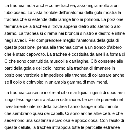
La trachea, nota anche come trachea, assomiglia molto a un
tubo osseo. La vista frontale dell’anatomia della gola mostra la
trachea che si estende dalla laringe fino ai polmoni. La porzione
terminale della trachea si trova appena dietro allo sterno o allo
sterno. La trachea si dirama nei bronchi sinistro e destro e infine
negli alveoli. Per comprendere meglio l’anatomia della gola di
questa porzione, pensa alla trachea come a un tronco d’albero
che è stato capovolto. La trachea è costituita da anelli a forma di
C che sono costituiti da muscoli e cartilagine. Ciò consente alle
parti della gola e del collo intorno alla trachea di rimanere in
posizione verticale e impedisce alla trachea di collassare anche
se il collo è coinvolto in un’ampia gamma di movimenti.
La trachea consente inoltre al cibo e ai liquidi ingeriti di spostarsi
lungo l’esofago senza alcuna ostruzione. Le cellule presenti nel
rivestimento interno della trachea hanno frange molto minute
che sembrano quasi dei capelli. Ci sono anche altre cellule che
secernono una sostanza scivolosa e appiccicosa. Con l’aiuto di
queste cellule, la trachea intrappola tutte le particelle estranee