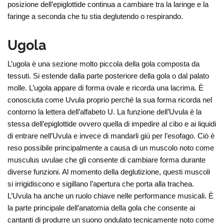
posizione dell’epiglottide continua a cambiare tra la laringe e la
faringe a seconda che tu stia deglutendo o respirando.
Ugola
L’ugola è una sezione molto piccola della gola composta da
tessuti. Si estende dalla parte posteriore della gola o dal palato
molle. L’ugola appare di forma ovale e ricorda una lacrima. È
conosciuta come Uvula proprio perché la sua forma ricorda nel
contorno la lettera dell’alfabeto U. La funzione dell’Uvula è la
stessa dell’epiglottide ovvero quella di impedire al cibo e ai liquidi
di entrare nell’Uvula e invece di mandarli giù per l’esofago. Ciò è
reso possibile principalmente a causa di un muscolo noto come
musculus uvulae che gli consente di cambiare forma durante
diverse funzioni. Al momento della deglutizione, questi muscoli
si irrigidiscono e sigillano l’apertura che porta alla trachea.
L’Uvula ha anche un ruolo chiave nelle performance musicali. È
la parte principale dell’anatomia della gola che consente ai
cantanti di produrre un suono ondulato tecnicamente noto come