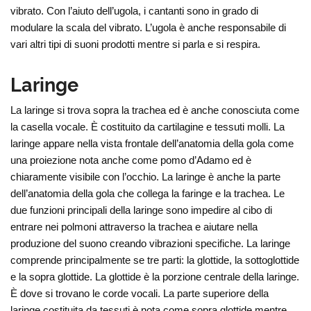
vibrato. Con l’aiuto dell’ugola, i cantanti sono in grado di
modulare la scala del vibrato. L’ugola è anche responsabile di
vari altri tipi di suoni prodotti mentre si parla e si respira.
Laringe
La laringe si trova sopra la trachea ed è anche conosciuta come
la casella vocale. È costituito da cartilagine e tessuti molli. La
laringe appare nella vista frontale dell’anatomia della gola come
una proiezione nota anche come pomo d’Adamo ed è
chiaramente visibile con l’occhio. La laringe è anche la parte
dell’anatomia della gola che collega la faringe e la trachea. Le
due funzioni principali della laringe sono impedire al cibo di
entrare nei polmoni attraverso la trachea e aiutare nella
produzione del suono creando vibrazioni specifiche. La laringe
comprende principalmente se tre parti: la glottide, la sottoglottide
e la sopra glottide. La glottide è la porzione centrale della laringe.
È dove si trovano le corde vocali. La parte superiore della
laringe costituita da tessuti è nota come sopra glottide mentre