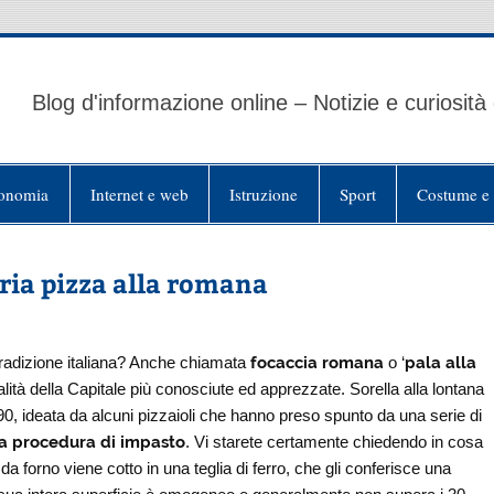
Blog d'informazione online – Notizie e curiosità
onomia
Internet e web
Istruzione
Sport
Costume e 
ria pizza alla romana
a tradizione italiana? Anche chiamata
focaccia romana
o ‘
pala alla
ialità della Capitale più conosciute ed apprezzate. Sorella alla lontana
e ’90, ideata da alcuni pizzaioli che hanno preso spunto da una serie di
ca procedura di impasto
. Vi starete certamente chiedendo in cosa
da forno viene cotto in una teglia di ferro, che gli conferisce una