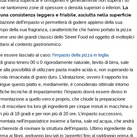
a sua intera superficie è omogeneo e generalmente non supera i 30
nè tantomeno zone di spessore o densità superiori o inferiori.
La
 una consistenza leggera e friabile, asciutta nella superficie
dratazione dell’impasto vi permetterà di godere appieno della sua
mpo della sua fragranza, caratteristiche che hanno portato la pizza
me uno dei grandi classici dello Street Food ed oggetto di molteplici
ttarsi al contesto gastronomico.
ve essere lasciato al caso:
l’impasto della pizza in teglia
di grano tenero 00 o 0 rigorodamente naturale, lievito di birra, sale
re alla possibilità di utilizzare pasta madre acida e, non superando la
la rimacinata di grano duro. L’idratazione, ovvero il rapporto tra
tingue questo piatto e, mediamente, è considerato ottimale intorno
ifiche tecniche di impastamento: l’impasto dovrà essere diviso in
fermentazione a quello vero e proprio, che chiude la preparazione
 di miscelare tra loro gli ingredienti per cinque minuti in macchina o
n più di 18 gradi e per non più di 20 ore. L’impasto successivo,
ermentata nell’impastatrice insieme a farina, sale ed acqua, che andrà
schiereste di rovinare la struttura dell’impasto. Ultimo ingrediente da
ma ai filoni, andranno lasciati in ‘appretto’ fino al raddoppio prima di