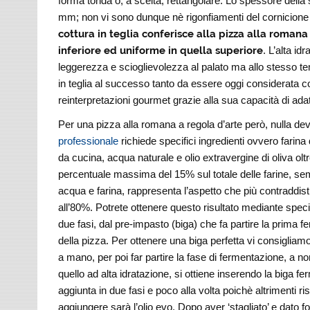
forma tonda o, a scelta, rettangolare. Lo spessore dell
mm; non vi sono dunque nè rigonfiamenti del cornicione 
cottura in teglia conferisce alla pizza alla romana
inferiore ed uniforme in quella superiore
. L’alta i
leggerezza e scioglievolezza al palato ma allo stesso te
in teglia al successo tanto da essere oggi considerata co
reinterpretazioni gourmet grazie alla sua capacità di ada
Per una pizza alla romana a regola d’arte però, nulla de
professionale
richiede specifici ingredienti ovvero farina 
da cucina, acqua naturale e olio extravergine di oliva olt
percentuale massima del 15% sul totale delle farine, semo
acqua e farina, rappresenta l’aspetto che più contraddis
all’80%. Potrete ottenere questo risultato mediante spec
due fasi, dal pre-impasto (biga) che fa partire la prima 
della pizza. Per ottenere una biga perfetta vi consigliamo
a mano, per poi far partire la fase di fermentazione, a no
quello ad alta idratazione, si ottiene inserendo la biga f
aggiunta in due fasi e poco alla volta poichè altrimenti ri
aggiungere sarà l’olio evo. Dopo aver ‘stagliato’ e dato for