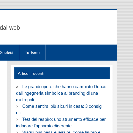
 dal web
Società
Turismo
Articoli recenti
Le grandi opere che hanno cambiato Dubai:
dall’ingegneria simbolica al branding di una
metropoli
Come sentirsi più sicuri in casa: 3 consigli
utili
Test del respiro: uno strumento efficace per
indagare l’apparato digerente
Viaggi business e leisure: come lavoro e