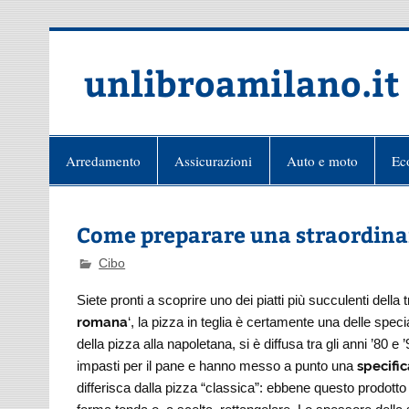
Skip
to
content
unlibroamilano.it
Arredamento
Assicurazioni
Auto e moto
Ec
Come preparare una straordina
Cibo
Siete pronti a scoprire uno dei piatti più succulenti dell
romana
‘, la pizza in teglia è certamente una delle spec
della pizza alla napoletana, si è diffusa tra gli anni ’80 
impasti per il pane e hanno messo a punto una
specifi
differisca dalla pizza “classica”: ebbene questo prodotto 