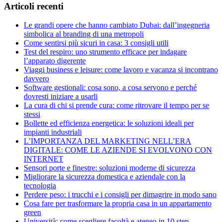
Articoli recenti
Le grandi opere che hanno cambiato Dubai: dall’ingegneria
simbolica al branding di una metropoli
Come sentirsi più sicuri in casa: 3 consigli utili
Test del respiro: uno strumento efficace per indagare
l’apparato digerente
Viaggi business e leisure: come lavoro e vacanza si incontrano
davvero
Software gestionali: cosa sono, a cosa servono e perché
dovresti iniziare a usarli
La cura di chi si prende cura: come ritrovare il tempo per se
stessi
Bollette ed efficienza energetica: le soluzioni ideali per
impianti industriali
L’IMPORTANZA DEL MARKETING NELL’ERA
DIGITALE: COME LE AZIENDE SI EVOLVONO CON
INTERNET
Sensori porte e finestre: soluzioni moderne di sicurezza
Migliorare la sicurezza domestica e aziendale con la
tecnologia
Perdere peso: i trucchi e i consigli per dimagrire in modo sano
Cosa fare per trasformare la propria casa in un appartamento
green
Università: come scegliere facoltà e ateneo in 10 step