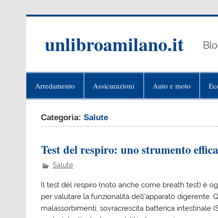
Skip
to
content
unlibroamilano.it
Blo
Arredamento
Assicurazioni
Auto e moto
Ec
Categoria:
Salute
Test del respiro: uno strumento effic
Salute
Il test del respiro (noto anche come breath test) è o
per valutare la funzionalità dell’apparato digerente. 
malassorbimenti, sovracrescita batterica intestinale (S