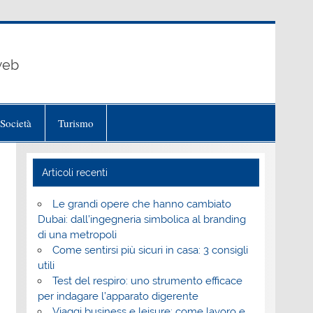
 web
Società
Turismo
Articoli recenti
Le grandi opere che hanno cambiato
Dubai: dall’ingegneria simbolica al branding
di una metropoli
Come sentirsi più sicuri in casa: 3 consigli
utili
Test del respiro: uno strumento efficace
per indagare l’apparato digerente
Viaggi business e leisure: come lavoro e