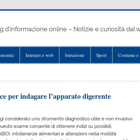
g d'informazione online – Notizie e curiosità dal
onomia
Internet e web
Istruzione
Sport
Costume e 
ace per indagare l’apparato digerente
ggi considerato uno strumento diagnostico utile e non invasivo
Questo esame consente di ottenere indizi su possibili
IBO), intolleranze alimentari e alterazioni nella motilità