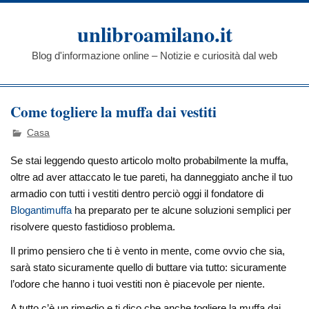
Skip
to
unlibroamilano.it
content
Blog d'informazione online – Notizie e curiosità dal web
Come togliere la muffa dai vestiti
Casa
Se stai leggendo questo articolo molto probabilmente la muffa,
oltre ad aver attaccato le tue pareti, ha danneggiato anche il tuo
armadio con tutti i vestiti dentro perciò oggi il fondatore di
Blogantimuffa
ha preparato per te alcune soluzioni semplici per
risolvere questo fastidioso problema.
Il primo pensiero che ti è vento in mente, come ovvio che sia,
sarà stato sicuramente quello di buttare via tutto: sicuramente
l’odore che hanno i tuoi vestiti non è piacevole per niente.
A tutto c’è un rimedio e ti dico che anche togliere la muffa dai