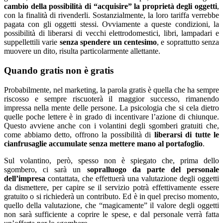
cambio della possibilità di “acquisire” la proprietà degli oggetti
,
con la finalità di rivenderli. Sostanzialmente, la loro tariffa verrebbe
pagata con gli oggetti stessi. Ovviamente a queste condizioni, la
possibilità di liberarsi di vecchi elettrodomestici, libri, lampadari e
suppellettili varie
senza spendere un centesimo
, e soprattutto senza
muovere un dito, risulta particolarmente allettante.
Quando gratis non è gratis
Probabilmente, nel marketing, la parola gratis è quella che ha sempre
riscosso e sempre riscuoterà il maggior successo, rimanendo
impressa nella mente delle persone. La psicologia che si cela dietro
quelle poche lettere è in grado di incentivare l’azione di chiunque.
Questo avviene anche con i volantini degli sgomberi gratuiti che,
come abbiamo detto, offrono la possibilità di
liberarsi di tutte le
cianfrusaglie accumulate senza mettere mano al portafoglio
.
Sul volantino, però, spesso non è spiegato che, prima dello
sgombero, ci sarà un
sopralluogo da parte del personale
dell’impresa
contattata, che effettuerà una valutazione degli oggetti
da dismettere, per capire se il servizio potrà effettivamente essere
gratuito o si richiederà un contributo. Ed è in quel preciso momento,
quello della valutazione, che “magicamente” il valore degli oggetti
non sarà sufficiente a coprire le spese, e dal personale verrà fatta