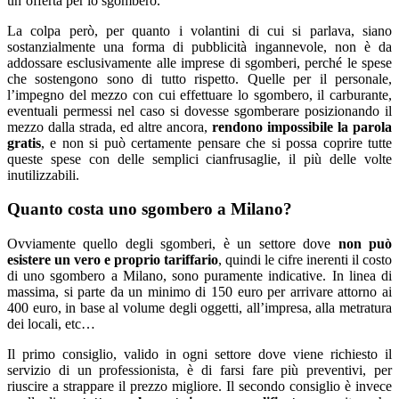
un’offerta per lo sgombero.
La colpa però, per quanto i volantini di cui si parlava, siano
sostanzialmente una forma di pubblicità ingannevole, non è da
addossare esclusivamente alle imprese di sgomberi, perché le spese
che sostengono sono di tutto rispetto. Quelle per il personale,
l’impegno del mezzo con cui effettuare lo sgombero, il carburante,
eventuali permessi nel caso si dovesse sgomberare posizionando il
mezzo dalla strada, ed altre ancora,
rendono impossibile la parola
gratis
, e non si può certamente pensare che si possa coprire tutte
queste spese con delle semplici cianfrusaglie, il più delle volte
inutilizzabili.
Quanto costa uno sgombero a Milano?
Ovviamente quello degli sgomberi, è un settore dove
non può
esistere un vero e proprio tariffario
, quindi le cifre inerenti il costo
di uno sgombero a Milano, sono puramente indicative. In linea di
massima, si parte da un minimo di 150 euro per arrivare attorno ai
400 euro, in base al volume degli oggetti, all’impresa, alla metratura
dei locali, etc…
Il primo consiglio, valido in ogni settore dove viene richiesto il
servizio di un professionista, è di farsi fare più preventivi, per
riuscire a strappare il prezzo migliore. Il secondo consiglio è invece