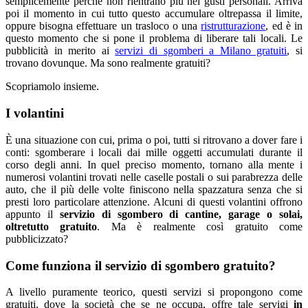
semplicemente perché non rientrano più nei gusti personali. Arriva
poi il momento in cui tutto questo accumulare oltrepassa il limite,
oppure bisogna effettuare un trasloco o una
ristrutturazione
, ed è in
questo momento che si pone il problema di liberare tali locali. Le
pubblicità in merito ai
servizi di sgomberi a Milano gratuiti
, si
trovano dovunque. Ma sono realmente gratuiti?
Scopriamolo insieme.
I volantini
È una situazione con cui, prima o poi, tutti si ritrovano a dover fare i
conti: sgomberare i locali dai mille oggetti accumulati durante il
corso degli anni. In quel preciso momento, tornano alla mente i
numerosi volantini trovati nelle caselle postali o sui parabrezza delle
auto, che il più delle volte finiscono nella spazzatura senza che si
presti loro particolare attenzione. Alcuni di questi volantini offrono
appunto il
servizio di sgombero di cantine, garage o solai,
oltretutto gratuito
. Ma è realmente così gratuito come
pubblicizzato?
Come funziona il servizio di sgombero gratuito?
A livello puramente teorico, questi servizi si propongono come
gratuiti, dove la società che se ne occupa, offre tale servigi
in