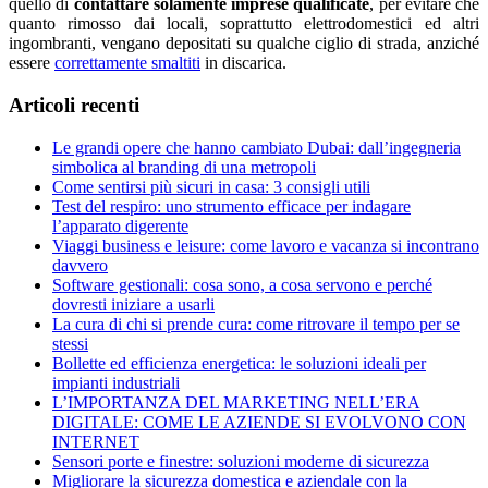
quello di
contattare solamente imprese qualificate
, per evitare che
quanto rimosso dai locali, soprattutto elettrodomestici ed altri
ingombranti, vengano depositati su qualche ciglio di strada, anziché
essere
correttamente smaltiti
in discarica.
Articoli recenti
Le grandi opere che hanno cambiato Dubai: dall’ingegneria
simbolica al branding di una metropoli
Come sentirsi più sicuri in casa: 3 consigli utili
Test del respiro: uno strumento efficace per indagare
l’apparato digerente
Viaggi business e leisure: come lavoro e vacanza si incontrano
davvero
Software gestionali: cosa sono, a cosa servono e perché
dovresti iniziare a usarli
La cura di chi si prende cura: come ritrovare il tempo per se
stessi
Bollette ed efficienza energetica: le soluzioni ideali per
impianti industriali
L’IMPORTANZA DEL MARKETING NELL’ERA
DIGITALE: COME LE AZIENDE SI EVOLVONO CON
INTERNET
Sensori porte e finestre: soluzioni moderne di sicurezza
Migliorare la sicurezza domestica e aziendale con la