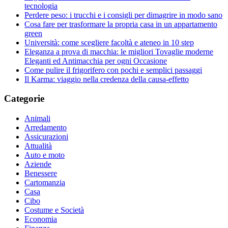
tecnologia
Perdere peso: i trucchi e i consigli per dimagrire in modo sano
Cosa fare per trasformare la propria casa in un appartamento
green
Università: come scegliere facoltà e ateneo in 10 step
Eleganza a prova di macchia: le migliori Tovaglie moderne
Eleganti ed Antimacchia per ogni Occasione
Come pulire il frigorifero con pochi e semplici passaggi
Il Karma: viaggio nella credenza della causa-effetto
Categorie
Animali
Arredamento
Assicurazioni
Attualità
Auto e moto
Aziende
Benessere
Cartomanzia
Casa
Cibo
Costume e Società
Economia