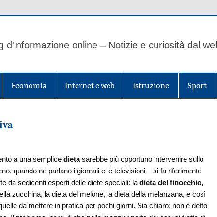
g d'informazione online – Notizie e curiosità dal we
Economia
Internet e web
Istruzione
Sport
iva
amento a una semplice
dieta
sarebbe più opportuno intervenire sullo
eno, quando ne parlano i giornali e le televisioni – si fa riferimento
te da sedicenti esperti delle diete speciali: la
dieta del finocchio
,
ella zucchina, la dieta del melone, la dieta della melanzana, e così
quelle da mettere in pratica per pochi giorni. Sia chiaro: non è detto