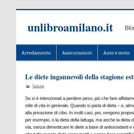
Skip
to
content
unlibroamilano.it
Blo
Arredamento
Assicurazioni
Auto e moto
Le diete ingannevoli della stagione est
Salute
Se si è intenzionati a perdere peso, più che fare affid
stile di vita in generale. Quando si parla di dieta – o, alm
alla privazione di cibo. In molti casi, poi, vengono propos
per esempio, o la dieta della lattuga, ma anche la dieta d
via, senza dimenticare le diete a base di antiossidanti e 