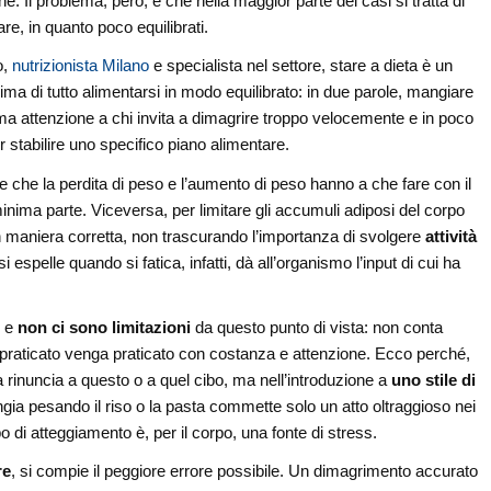
he. Il problema, però, è che nella maggior parte dei casi si tratta di
e, in quanto poco equilibrati.
o,
nutrizionista Milano
e specialista nel settore, stare a dieta è un
ma di tutto alimentarsi in modo equilibrato: in due parole, mangiare
 attenzione a chi invita a dimagrire troppo velocemente e in poco
r stabilire uno specifico piano alimentare.
nere che la perdita di peso e l’aumento di peso hanno a che fare con il
ima parte. Viceversa, per limitare gli accumuli adiposi del corpo
n maniera corretta, non trascurando l’importanza di svolgere
attività
i espelle quando si fatica, infatti, dà all’organismo l’input di cui ha
, e
non ci sono limitazioni
da questo punto di vista: non conta
praticato venga praticato con costanza e attenzione. Ecco perché,
 rinuncia a questo o a quel cibo, ma nell’introduzione a
uno stile di
gia pesando il riso o la pasta commette solo un atto oltraggioso nei
 di atteggiamento è, per il corpo, una fonte di stress.
re
, si compie il peggiore errore possibile. Un dimagrimento accurato