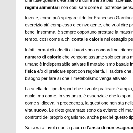
che tutte queste diete siano inutili e senza basi scientific
regimi alimentari
non così sani come si potrebbe pensar
Invece, come può spiegare il dottor Francesco Garritan
esercizio più complesso e coinvolgente, che vuol dire pri
bene. Insomma, è sempre opportuno prestare la massima
tempo, così come a chi
conta le calorie
nel dettaglio pe
Infatti, ormai gli addetti ai lavori sono concordi nel rite
numero di calorie
che vengono assunte solo per una min
umano è indispensabile attivare il metabolismo basale i
fisica
e/o di praticare sport con regolarità. Il sudore che s
bisogno per fare sì che il metabolismo venga attivato.
La scelta del tipo di sport che si vuole praticare è ampia
quale, ma come. In sostanza, è essenziale che lo sport 
come si diceva in precedenza, la questione non sta nella
vita nuovo
. Le diete grammate sono da evitare: chi man
confronti del proprio organismo, anche perché questo tipo
Se si va a tavola con la paura o
l’ansia di non esagera