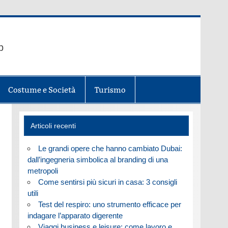
b
Costume e Società
Turismo
Articoli recenti
Le grandi opere che hanno cambiato Dubai:
dall’ingegneria simbolica al branding di una
metropoli
Come sentirsi più sicuri in casa: 3 consigli
utili
Test del respiro: uno strumento efficace per
indagare l’apparato digerente
Viaggi business e leisure: come lavoro e